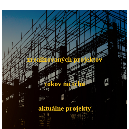
9
zrealizovaných projektov
11
rokov na trhu
3
aktuálne projekty